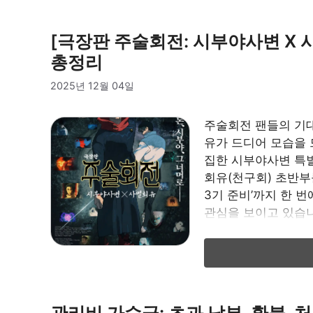
[극장판 주술회전: 시부야사변 X 
총정리
2025년 12월 04일
주술회전 팬들의 기대
유가 드디어 모습을 
집한 시부야사변 특
회유(천구회) 초반부를
3기 준비’까지 한 
관심을 보이고 있습니
…
관리비 가수금: 초과 납부, 환불,