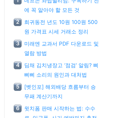
네프콘 와썹윌리엄: 구독하기 전
에 꼭 알아야 할 모든 것
희귀동전 년도 10원 100원 500
원 가격표 시세 거래소 정리
미래엔 교과서 PDF 다운로드 및
열람 방법
딤채 김치냉장고 ‘점검’ 알림? 삐
삐삐 소리의 원인과 대처법
[벳인포] 해외배당 흐름부터 승
무패 계산기까지
윗치폼 판매 시작하는 법: 수수