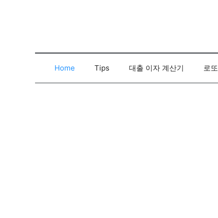
컨
텐
츠
로
건
너
Home
Tips
대출 이자 계산기
로또
뛰
기