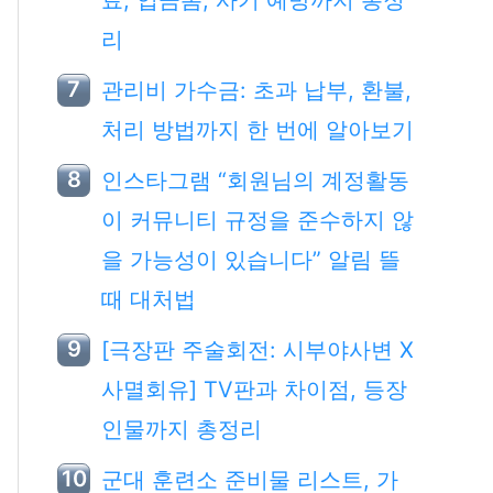
료, 입금폼, 사기 예방까지 총정
리
관리비 가수금: 초과 납부, 환불,
처리 방법까지 한 번에 알아보기
인스타그램 “회원님의 계정활동
이 커뮤니티 규정을 준수하지 않
을 가능성이 있습니다” 알림 뜰
때 대처법
[극장판 주술회전: 시부야사변 X
사멸회유] TV판과 차이점, 등장
인물까지 총정리
군대 훈련소 준비물 리스트, 가