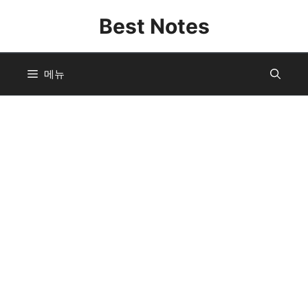
컨
Best Notes
텐
츠
로
메뉴
건
너
뛰
기