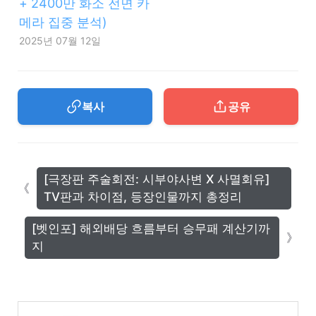
+ 2400만 화소 전면 카
메라 집중 분석)
2025년 07월 12일
복사
공유
[극장판 주술회전: 시부야사변 X 사멸회유]
TV판과 차이점, 등장인물까지 총정리
[벳인포] 해외배당 흐름부터 승무패 계산기까
지