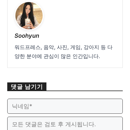
Soohyun
워드프레스, 음악, 사진, 게임, 강아지 등 다
양한 분야에 관심이 많은 인간입니다.
댓글 남기기
이
웹
메
사
일
이
댓
트
글