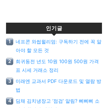
인기글
네프콘 와썹윌리엄: 구독하기 전에 꼭 알
아야 할 모든 것
희귀동전 년도 10원 100원 500원 가격
표 시세 거래소 정리
미래엔 교과서 PDF 다운로드 및 열람 방
법
딤채 김치냉장고 ‘점검’ 알림? 삐삐삐 소