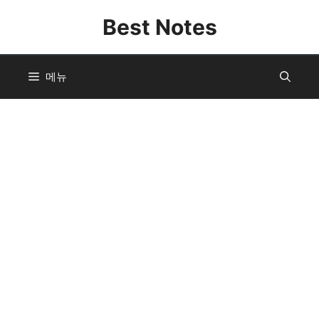
컨
Best Notes
텐
츠
로
메뉴
건
너
뛰
기