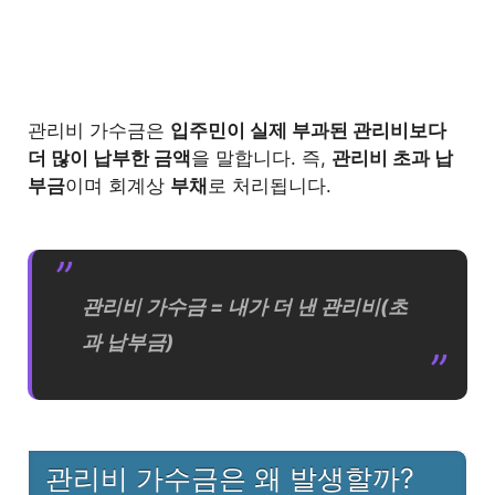
2.4
4) 선납 개념
가수금이 있으면 관리비가 왜 적게 나오
3
나?
관리비 가수금은
입주민이 실제 부과된 관리비보다
더 많이 납부한 금액
을 말합니다. 즉,
관리비 초과 납
4
가수금 환불받는 방법
부금
이며 회계상
부채
로 처리됩니다.
4.1
환불 절차
5
가수금이 장기간 쌓이면 어떻게 될까?
관리비 가수금 = 내가 더 낸 관리비(초
6
가수금과 헷갈리는 용어 비교
과 납부금)
7
가수금이 보이는데 왜 안내가 없을까?
8
가수금이 생겼을 때 체크해야 할 것
관리비 가수금은 왜 발생할까?