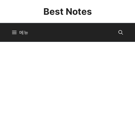
컨
Best Notes
텐
츠
로
메뉴
건
너
뛰
기