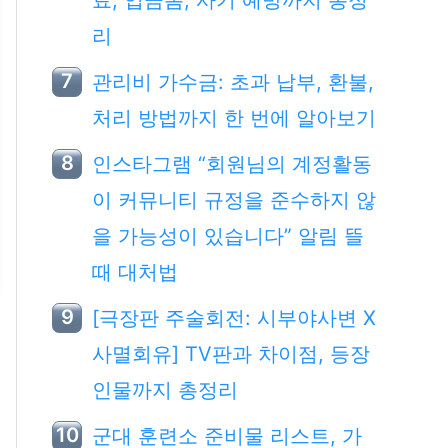
료, 입금폼, 사기 예방까지 총정
리
관리비 가수금: 초과 납부, 환불,
처리 방법까지 한 번에 알아보기
인스타그램 “회원님의 계정활동
이 커뮤니티 규정을 준수하지 않
을 가능성이 있습니다” 알림 뜰
때 대처법
[극장판 주술회전: 시부야사변 X
사멸회유] TV판과 차이점, 등장
인물까지 총정리
군대 훈련소 준비물 리스트, 가