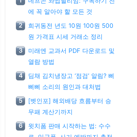
네프콘 와썹윌리엄: 구독하기 전
에 꼭 알아야 할 모든 것
희귀동전 년도 10원 100원 500
원 가격표 시세 거래소 정리
미래엔 교과서 PDF 다운로드 및
열람 방법
딤채 김치냉장고 ‘점검’ 알림? 삐
삐삐 소리의 원인과 대처법
[벳인포] 해외배당 흐름부터 승
무패 계산기까지
윗치폼 판매 시작하는 법: 수수