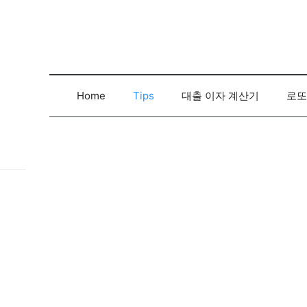
컨
텐
츠
로
건
너
Home
Tips
대출 이자 계산기
로또
뛰
기