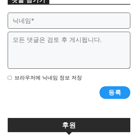
댓글 남기기
이
웹
메
사
일
이
댓
트
글
브라우저에 닉네임 정보 저장
후원