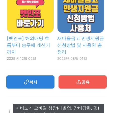
[벳인포] 해외배당 흐
새마을금고 민생지원금
름부터 승무패 계산기
신청방법 및 사용처 총
까지
정리
2025년 12월 02일
2025년 08월 01일
복사
공유
마비노기 모바일 성장(레벨업, 장비강화, 펫)