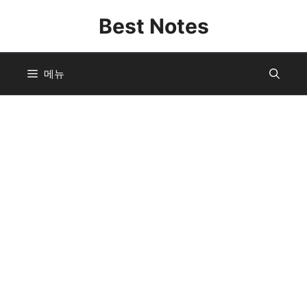
컨
Best Notes
텐
츠
로
메뉴
건
너
뛰
기