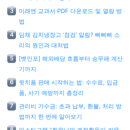
미래엔 교과서 PDF 다운로드 및 열람 방
법
딤채 김치냉장고 ‘점검’ 알림? 삐삐삐 소
리의 원인과 대처법
[벳인포] 해외배당 흐름부터 승무패 계산
기까지
윗치폼 판매 시작하는 법: 수수료, 입금
폼, 사기 예방까지 총정리
관리비 가수금: 초과 납부, 환불, 처리 방
법까지 한 번에 알아보기