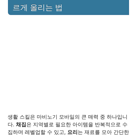
르게 올리는 법
2
패션 아이템 염색 & 코디 가이드
3
연주 콘텐츠 즐기기
4
캠프파이어와 소셜 콘텐츠의 매력
5
생활 스킬로 돈(골드) 벌기
6
마치며
생활 스킬은 마비노기 모바일의 큰 매력 중 하나입니
다.
채집
은 지역별로 필요한 아이템을 반복적으로 수
집하며 레벨업할 수 있고,
요리
는 재료를 모아 간단한