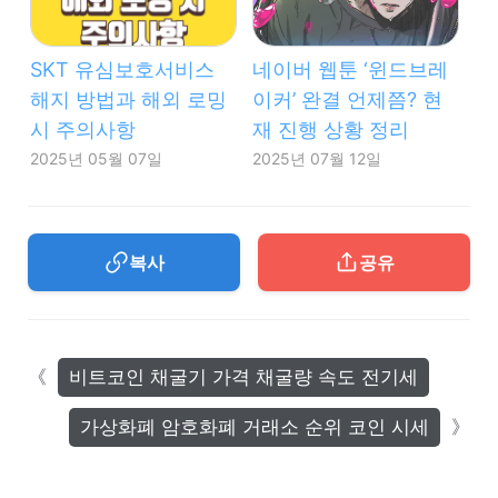
SKT 유심보호서비스
네이버 웹툰 ‘윈드브레
해지 방법과 해외 로밍
이커’ 완결 언제쯤? 현
시 주의사항
재 진행 상황 정리
2025년 05월 07일
2025년 07월 12일
복사
공유
비트코인 채굴기 가격 채굴량 속도 전기세
가상화폐 암호화폐 거래소 순위 코인 시세