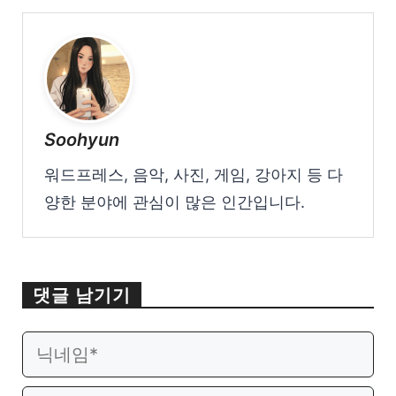
Soohyun
워드프레스, 음악, 사진, 게임, 강아지 등 다
양한 분야에 관심이 많은 인간입니다.
댓글 남기기
이
웹
메
사
일
이
댓