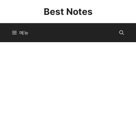
컨
Best Notes
텐
츠
로
메뉴
건
너
뛰
기