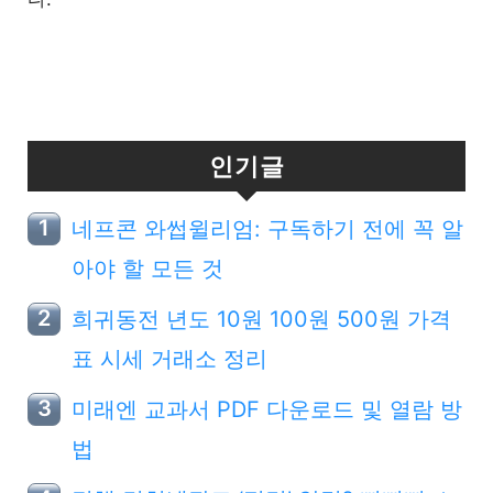
인기글
네프콘 와썹윌리엄: 구독하기 전에 꼭 알
아야 할 모든 것
희귀동전 년도 10원 100원 500원 가격
표 시세 거래소 정리
미래엔 교과서 PDF 다운로드 및 열람 방
법