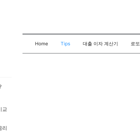
컨
텐
츠
로
건
너
Home
Tips
대출 이자 계산기
로또
뛰
기
?
비교
금리