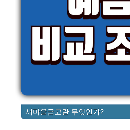
새마을금고란 무엇인가?