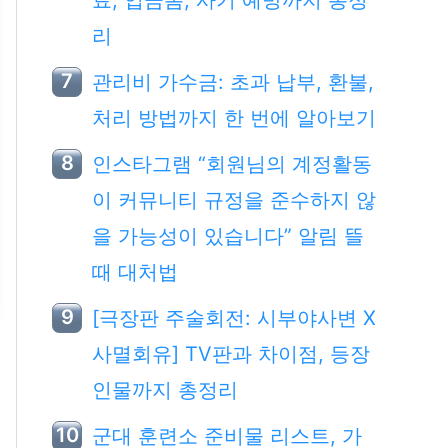
료, 입금폼, 사기 예방까지 총정
리
관리비 가수금: 초과 납부, 환불,
처리 방법까지 한 번에 알아보기
인스타그램 “회원님의 계정활동
이 커뮤니티 규정을 준수하지 않
을 가능성이 있습니다” 알림 뜰
때 대처법
[극장판 주술회전: 시부야사변 X
사멸회유] TV판과 차이점, 등장
인물까지 총정리
군대 훈련소 준비물 리스트, 가