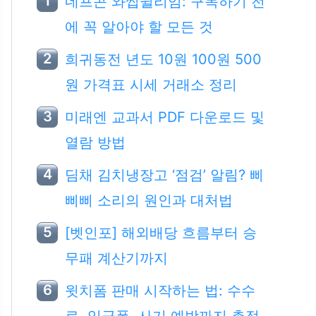
네프콘 와썹윌리엄: 구독하기 전
에 꼭 알아야 할 모든 것
희귀동전 년도 10원 100원 500
원 가격표 시세 거래소 정리
미래엔 교과서 PDF 다운로드 및
열람 방법
딤채 김치냉장고 ‘점검’ 알림? 삐
삐삐 소리의 원인과 대처법
[벳인포] 해외배당 흐름부터 승
무패 계산기까지
윗치폼 판매 시작하는 법: 수수