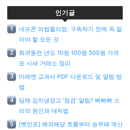
인기글
네프콘 와썹윌리엄: 구독하기 전에 꼭 알
아야 할 모든 것
희귀동전 년도 10원 100원 500원 가격
표 시세 거래소 정리
미래엔 교과서 PDF 다운로드 및 열람 방
법
딤채 김치냉장고 ‘점검’ 알림? 삐삐삐 소
리의 원인과 대처법
[벳인포] 해외배당 흐름부터 승무패 계산