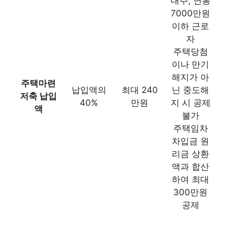
대주, 연봉
홈택스에서 자료 제출이 안 되거나
7000만원
5.16
오류가 뜨는 경우 어떻게 하나요?
이하 근로
자
세무 대행이 부담돼요. 혼자 할 수 있
주택당첨
5.17
는 범위는 어디까지인가요?
이나 만기
해지가 아
주택마련
납입액의
최대 240
닌 중도해
저축 납입
40%
만원
지 시 공제
액
불가
주택임차
차입금 원
리금 상환
액과 합산
하여 최대
300만원
공제