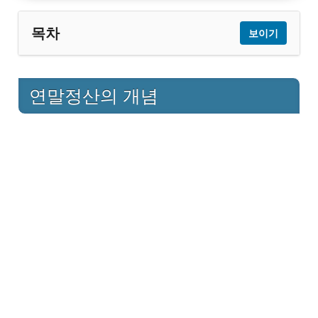
목차
보이기
1
연말정산의 개념
연말정산의 개념
2
주택 관련 소득공제 항목
2.1
월세 세액공제
주택임차차입금 원리금 상환액 및 장
2.2
기주택저당차입금 이자상환액 소득공
제
3
아파트 관리비와 공과금 소득공제
4
기타 TIP