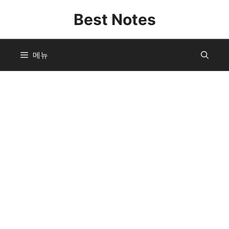
컨
Best Notes
텐
츠
로
메뉴
건
너
뛰
기