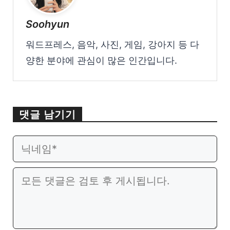
Soohyun
워드프레스, 음악, 사진, 게임, 강아지 등 다
양한 분야에 관심이 많은 인간입니다.
댓글 남기기
이
웹
메
사
일
이
댓
트
글