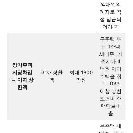
5.10
임대인의
유는 무엇인가요?
계좌로 직
접 입금되
계약서는 부모님 명의인데, 내가 월
5.11
어야 함
세를 냈어요. 공제되나요?
무주택 또
월세를 입력했는데 공제가 적용되지
는 1주택
5.12
않는 이유는 무엇인가요?
세대주, 기
준시가 4
장기주택
중개보수 영수증을 받지 못했는데,
억원 이하
5.13
저당차입
이자 상환
최대 1800
나중에 받을 수 있나요?
주택을 취
금 이자 상
액
만원
득, 10년
환액
이상 상환
청약저축을 중도 해지했는데, 이미
5.14
조건의 주
공제를 받은 경우 어떻게 되나요?
택담보대
출
장기주택저당차입금 이자공제가 줄
5.15
어든 이유는 무엇인가요?
무주택 세