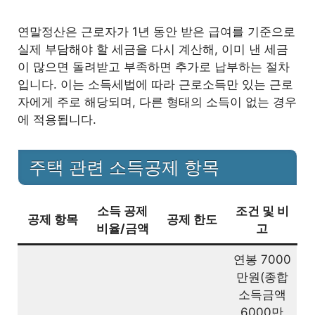
4.1
중개보수 현금영수증 발급
연말정산은 근로자가 1년 동안 받은 급여를 기준으로
실제 부담해야 할 세금을 다시 계산해, 이미 낸 세금
4.2
무주택확인서 제출
이 많으면 돌려받고 부족하면 추가로 납부하는 절차
입니다. 이는 소득세법에 따라 근로소득만 있는 근로
5
자주 묻는 질문들 (FAQ)
자에게 주로 해당되며, 다른 형태의 소득이 없는 경우
에 적용됩니다.
부동산 임대소득도 소득공제를 받을
5.1
수 있나요?
주택 관련 소득공제 항목
가족 명의의 집에 살면서 월세를 내도
5.2
공제가 가능한가요?
소득 공제
조건 및 비
공제 항목
공제 한도
비율/금액
고
주거용 오피스텔이나 고시원도 월세
5.3
공제 대상인가요?
연봉 7000
만원(종합
주택청약저축을 중도 해지하면 이미
소득금액
5.4
받은 공제는 어떻게 되나요?
6000만