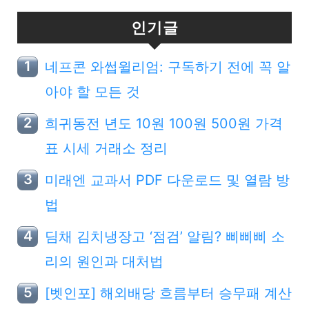
인기글
네프콘 와썹윌리엄: 구독하기 전에 꼭 알
아야 할 모든 것
희귀동전 년도 10원 100원 500원 가격
표 시세 거래소 정리
미래엔 교과서 PDF 다운로드 및 열람 방
법
딤채 김치냉장고 ‘점검’ 알림? 삐삐삐 소
리의 원인과 대처법
[벳인포] 해외배당 흐름부터 승무패 계산