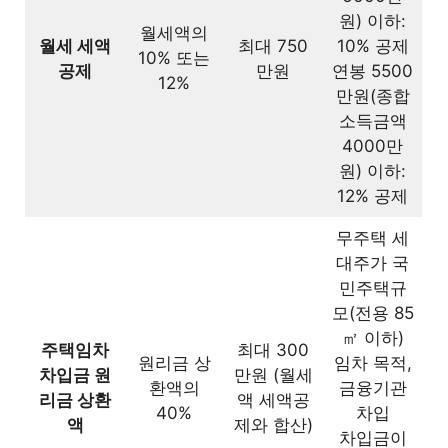
원) 이하:
월세액의
연말정산 후 공제를 누락한 걸 발견했
월세 세액
최대 750
10% 공제
10% 또는
5.5
공제
만원
연봉 5500
어요. 어떻게 해야 하나요?
12%
만원(종합
소득금액
1가구 2주택자도 장기주택저당차입
5.6
4000만
금 이자공제를 받을 수 있나요?
원) 이하:
12% 공제
전세금 반환을 위한 대출 상환도 공제
5.7
되나요?
무주택 세
대주가 국
중개보수 외에 취득세나 등기비용도
민주택규
5.8
공제받을 수 있나요?
모(전용 85
㎡ 이하)
주택임차
최대 300
소득이 없는 배우자 명의로 계약한 월
원리금 상
임차 목적,
5.9
차입금 원
만원 (월세
환액의
금융기관
세도 공제 가능할까요?
리금 상환
액 세액공
40%
차입
액
제와 합산)
차입금이
무주택 세대주인데 공제가 누락된 이