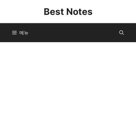
컨
Best Notes
텐
츠
로
메뉴
건
너
뛰
기