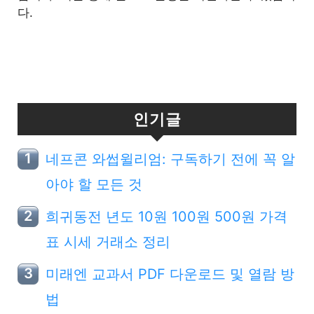
다.
인기글
네프콘 와썹윌리엄: 구독하기 전에 꼭 알
아야 할 모든 것
희귀동전 년도 10원 100원 500원 가격
표 시세 거래소 정리
미래엔 교과서 PDF 다운로드 및 열람 방
법