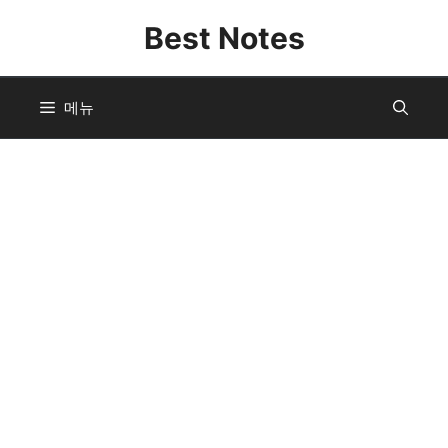
컨
Best Notes
텐
츠
로
메뉴
건
너
뛰
기