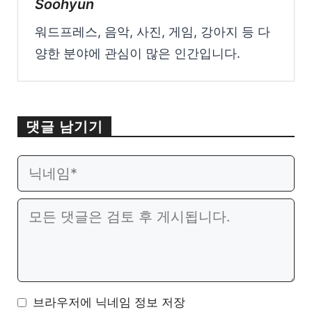
Soohyun
워드프레스, 음악, 사진, 게임, 강아지 등 다
양한 분야에 관심이 많은 인간입니다.
댓글 남기기
이
웹
메
사
일
이
댓
트
글
브라우저에 닉네임 정보 저장