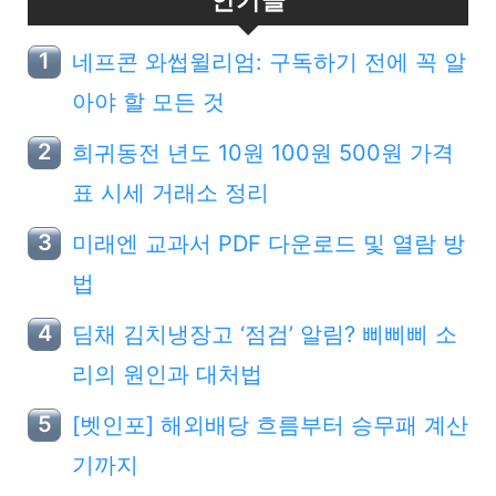
네프콘 와썹윌리엄: 구독하기 전에 꼭 알
아야 할 모든 것
희귀동전 년도 10원 100원 500원 가격
표 시세 거래소 정리
미래엔 교과서 PDF 다운로드 및 열람 방
법
딤채 김치냉장고 ‘점검’ 알림? 삐삐삐 소
리의 원인과 대처법
[벳인포] 해외배당 흐름부터 승무패 계산
기까지