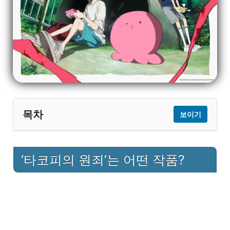
목차
보이기
1
‘타코피의 원죄’는 어떤 작품?
‘타코피의 원죄’는 어떤 작품?
2
왜 넷플릭스에서 안 뜨나요?
3
그럼 어디서 볼 수 있나요?
3.1
공식 번역/정식 플랫폼