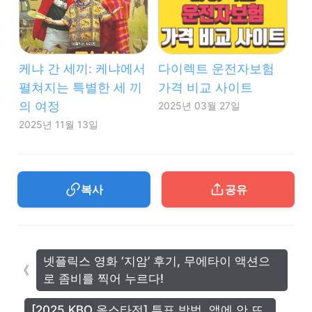
케냐 간 세끼: 케냐에서
다이렉트 운전자보험
펼쳐지는 특별한 세 끼
가격 비교 사이트
의 여정
2025년 03월 27일
2025년 11월 13일
복사
공유
넷플릭스 영화 ‘지암’ 후기, 무에타이 액션으
로 좀비를 찍어 누르다!
[2025 KBO 올스타전] 투표 방법, 앱에 안 뜨