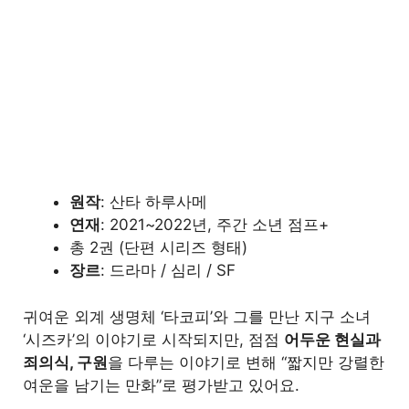
4
타코피 애니화는 될까?
5
마치며
원작
: 산타 하루사메
연재
: 2021~2022년, 주간 소년 점프+
총 2권 (단편 시리즈 형태)
장르
: 드라마 / 심리 / SF
귀여운 외계 생명체 ‘타코피’와 그를 만난 지구 소녀
‘시즈카’의 이야기로 시작되지만, 점점
어두운 현실과
죄의식, 구원
을 다루는 이야기로 변해 “짧지만 강렬한
여운을 남기는 만화”로 평가받고 있어요.