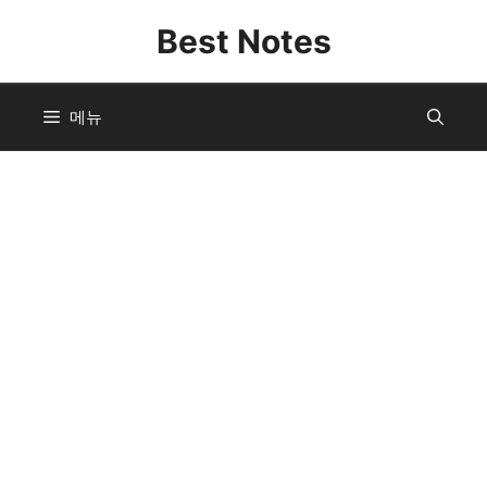
컨
Best Notes
텐
츠
로
메뉴
건
너
뛰
기