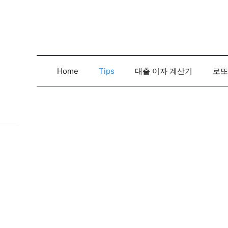
컨
텐
츠
로
건
너
Home
Tips
대출 이자 계산기
로또
뛰
기