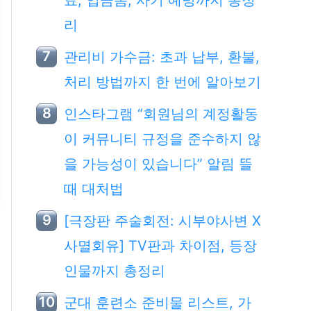
료, 입금폼, 사기 예방까지 총정
리
관리비 가수금: 초과 납부, 환불,
처리 방법까지 한 번에 알아보기
인스타그램 “회원님의 계정활동
이 커뮤니티 규정을 준수하지 않
을 가능성이 있습니다” 알림 뜰
때 대처법
[극장판 주술회전: 시부야사변 X
사멸회유] TV판과 차이점, 등장
인물까지 총정리
군대 훈련소 준비물 리스트, 가