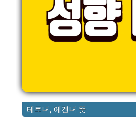
테토녀, 에겐녀 뜻