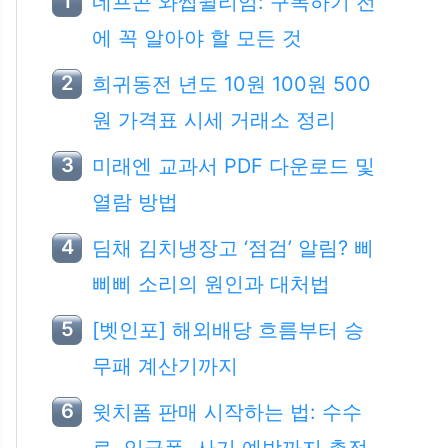
네프콘 와썹윌리엄: 구독하기 전
에 꼭 알아야 할 모든 것
희귀동전 년도 10원 100원 500
원 가격표 시세 거래소 정리
미래엔 교과서 PDF 다운로드 및
열람 방법
딤채 김치냉장고 ‘점검’ 알림? 삐
삐삐 소리의 원인과 대처법
[벳인포] 해외배당 흐름부터 승
무패 계산기까지
윗치폼 판매 시작하는 법: 수수