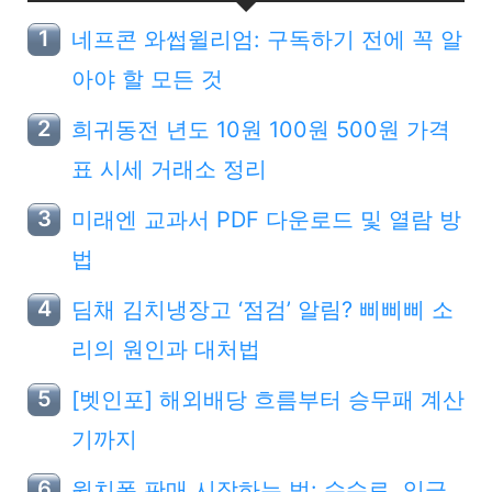
네프콘 와썹윌리엄: 구독하기 전에 꼭 알
아야 할 모든 것
희귀동전 년도 10원 100원 500원 가격
표 시세 거래소 정리
미래엔 교과서 PDF 다운로드 및 열람 방
법
딤채 김치냉장고 ‘점검’ 알림? 삐삐삐 소
리의 원인과 대처법
[벳인포] 해외배당 흐름부터 승무패 계산
기까지
윗치폼 판매 시작하는 법: 수수료, 입금