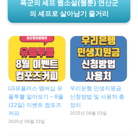
폭군의 셰프 웹소설(웹툰) 연산군
의 셰프로 살아남기 줄거리
LG유플러스 멤버십 유
우리은행 민생지원금
플투쁠 알아보기 – 8월
신청방법 및 사용처 총
(22일) 이벤트 컴포즈
정리
커피
2025년 08월 03일
2025년 08월 23일