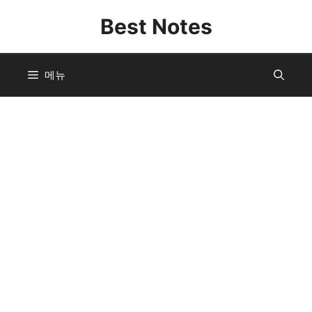
컨
Best Notes
텐
츠
로
메뉴
건
너
뛰
기