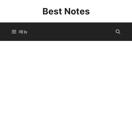
컨
Best Notes
텐
츠
로
메뉴
건
너
뛰
기