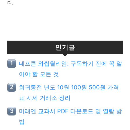
다.
인기글
네프콘 와썹윌리엄: 구독하기 전에 꼭 알
아야 할 모든 것
희귀동전 년도 10원 100원 500원 가격
표 시세 거래소 정리
미래엔 교과서 PDF 다운로드 및 열람 방
법