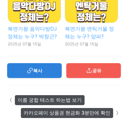
복면가왕 음악다방DJ
복면가왕 엔틱거울 정
정체는 누구? 박창근?
체는 누구? 양파?
2025년 07월 15일
2025년 07월 15일
복사
공유
이름 궁합 테스트 하는법 보기
카카오페이 상품권 현금화 3분만에 확인