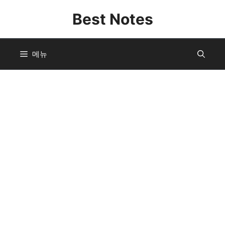
컨
Best Notes
텐
츠
로
메뉴
건
너
뛰
기