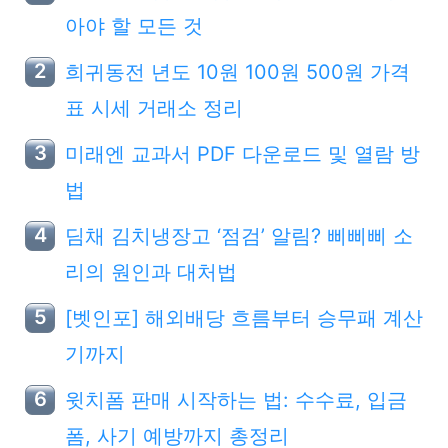
아야 할 모든 것
희귀동전 년도 10원 100원 500원 가격
표 시세 거래소 정리
미래엔 교과서 PDF 다운로드 및 열람 방
법
딤채 김치냉장고 ‘점검’ 알림? 삐삐삐 소
리의 원인과 대처법
[벳인포] 해외배당 흐름부터 승무패 계산
기까지
윗치폼 판매 시작하는 법: 수수료, 입금
폼, 사기 예방까지 총정리