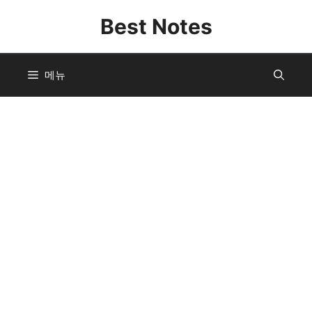
컨
Best Notes
텐
츠
로
메뉴
건
너
뛰
기