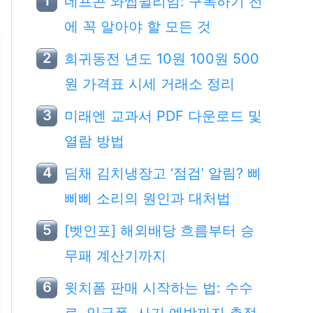
네프콘 와썹윌리엄: 구독하기 전
에 꼭 알아야 할 모든 것
희귀동전 년도 10원 100원 500
원 가격표 시세 거래소 정리
미래엔 교과서 PDF 다운로드 및
열람 방법
딤채 김치냉장고 ‘점검’ 알림? 삐
삐삐 소리의 원인과 대처법
[벳인포] 해외배당 흐름부터 승
무패 계산기까지
윗치폼 판매 시작하는 법: 수수