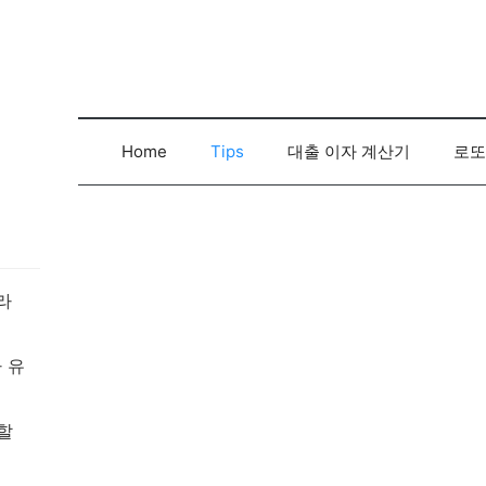
컨
텐
츠
로
건
너
Home
Tips
대출 이자 계산기
로또
뛰
기
라
 유
할