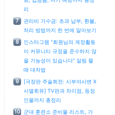
료, 입금폼, 사기 예방까지 총정
리
관리비 가수금: 초과 납부, 환불,
처리 방법까지 한 번에 알아보기
인스타그램 “회원님의 계정활동
이 커뮤니티 규정을 준수하지 않
을 가능성이 있습니다” 알림 뜰
때 대처법
[극장판 주술회전: 시부야사변 X
사멸회유] TV판과 차이점, 등장
인물까지 총정리
군대 훈련소 준비물 리스트, 가