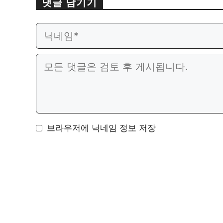
댓글 남기기
이
웹
메
사
일
이
댓
트
글
브라우저에 닉네임 정보 저장