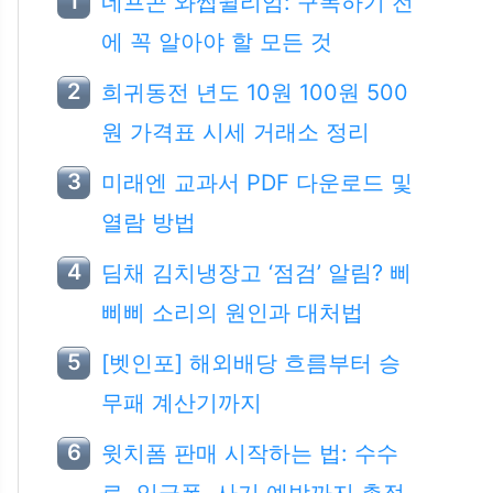
네프콘 와썹윌리엄: 구독하기 전
에 꼭 알아야 할 모든 것
희귀동전 년도 10원 100원 500
원 가격표 시세 거래소 정리
미래엔 교과서 PDF 다운로드 및
열람 방법
딤채 김치냉장고 ‘점검’ 알림? 삐
삐삐 소리의 원인과 대처법
[벳인포] 해외배당 흐름부터 승
무패 계산기까지
윗치폼 판매 시작하는 법: 수수