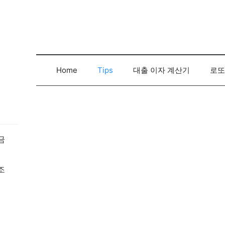
컨
텐
츠
로
건
너
Home
Tips
대출 이자 계산기
로또
뛰
기
금
조